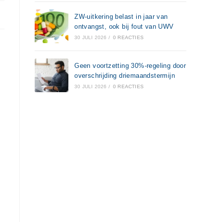
ZW-uitkering belast in jaar van
ontvangst, ook bij fout van UWV
30 JULI 2026
/
0 REACTIES
Geen voortzetting 30%-regeling door
overschrijding driemaandstermijn
30 JULI 2026
/
0 REACTIES