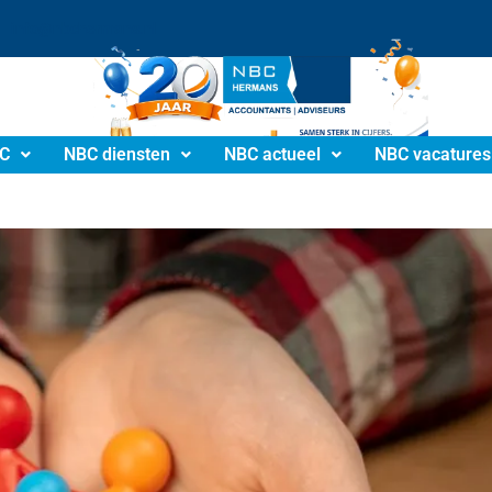
info@nbchermans.nl
C
NBC diensten
NBC actueel
NBC vacatures