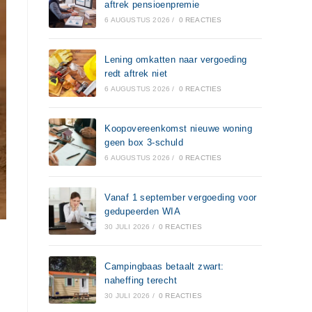
aftrek pensioenpremie
6 AUGUSTUS 2026
/
0 REACTIES
Lening omkatten naar vergoeding
redt aftrek niet
6 AUGUSTUS 2026
/
0 REACTIES
Koopovereenkomst nieuwe woning
geen box 3-schuld
6 AUGUSTUS 2026
/
0 REACTIES
Vanaf 1 september vergoeding voor
gedupeerden WIA
30 JULI 2026
/
0 REACTIES
Campingbaas betaalt zwart:
naheffing terecht
30 JULI 2026
/
0 REACTIES