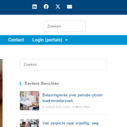
Contact
Login (portals)
Eerdere Berichten
Belastingrente over periode uitstel
boekenonderzoek
6 AUGUSTUS 2026
/
0 REACTIES
Van verplicht naar vrijwillig: weg