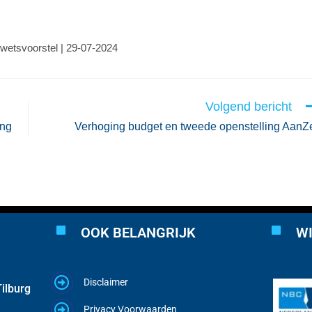
 wetsvoorstel | 29-07-2024
Volgend bericht
ing
Verhoging budget en tweede openstelling AanZ
OOK BELANGRIJK
WI
Disclaimer
ilburg
Privacy Voorwaarden