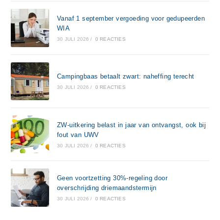
Vanaf 1 september vergoeding voor gedupeerden
WIA
30 JULI 2026
/
0 REACTIES
Campingbaas betaalt zwart: naheffing terecht
30 JULI 2026
/
0 REACTIES
ZW-uitkering belast in jaar van ontvangst, ook bij
fout van UWV
30 JULI 2026
/
0 REACTIES
Geen voortzetting 30%-regeling door
overschrijding driemaandstermijn
30 JULI 2026
/
0 REACTIES