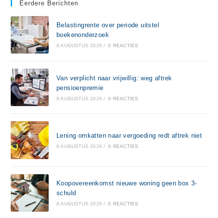
Eerdere Berichten
Belastingrente over periode uitstel
boekenonderzoek
6 AUGUSTUS 2026
/
0 REACTIES
Van verplicht naar vrijwillig: weg aftrek
pensioenpremie
6 AUGUSTUS 2026
/
0 REACTIES
Lening omkatten naar vergoeding redt aftrek niet
6 AUGUSTUS 2026
/
0 REACTIES
Koopovereenkomst nieuwe woning geen box 3-
schuld
6 AUGUSTUS 2026
/
0 REACTIES