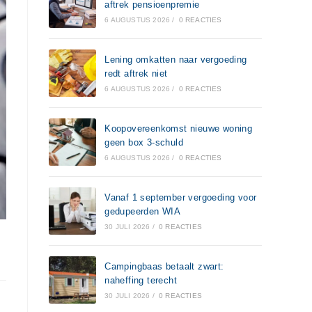
aftrek pensioenpremie
6 AUGUSTUS 2026
/
0 REACTIES
Lening omkatten naar vergoeding
redt aftrek niet
6 AUGUSTUS 2026
/
0 REACTIES
Koopovereenkomst nieuwe woning
geen box 3-schuld
6 AUGUSTUS 2026
/
0 REACTIES
Vanaf 1 september vergoeding voor
gedupeerden WIA
30 JULI 2026
/
0 REACTIES
Campingbaas betaalt zwart:
naheffing terecht
30 JULI 2026
/
0 REACTIES