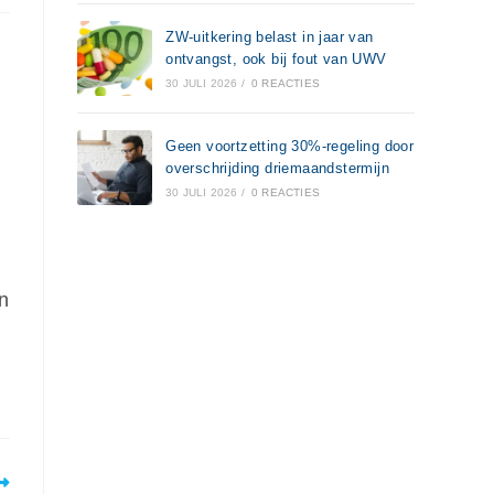
ZW-uitkering belast in jaar van
ontvangst, ook bij fout van UWV
30 JULI 2026
/
0 REACTIES
Geen voortzetting 30%-regeling door
overschrijding driemaandstermijn
30 JULI 2026
/
0 REACTIES
n