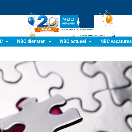
info@nbchermans.nl
C
NBC diensten
NBC actueel
NBC vacatures