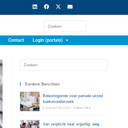
Contact
Login (portals)
Eerdere Berichten
Belastingrente over periode uitstel
boekenonderzoek
6 AUGUSTUS 2026
/
0 REACTIES
Van verplicht naar vrijwillig: weg