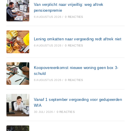
Van verplicht naar vrijwillig: weg aftrek
pensioenpremie
6 AUGUSTUS 2026
/
0 REACTIES
Lening omkatten naar vergoeding redt aftrek niet
6 AUGUSTUS 2026
/
0 REACTIES
Koopovereenkomst nieuwe woning geen box 3-
schuld
6 AUGUSTUS 2026
/
0 REACTIES
Vanaf 1 september vergoeding voor gedupeerden
WIA
30 JULI 2026
/
0 REACTIES