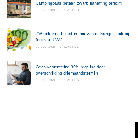
Campingbaas betaalt zwart: naheffing terecht
30 JULI 2026
/
0 REACTIES
ZW-uitkering belast in jaar van ontvangst, ook bij
fout van UWV
30 JULI 2026
/
0 REACTIES
Geen voortzetting 30%-regeling door
overschrijding driemaandstermijn
30 JULI 2026
/
0 REACTIES