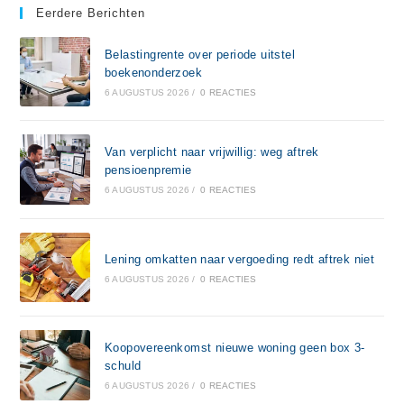
Eerdere Berichten
Belastingrente over periode uitstel
boekenonderzoek
6 AUGUSTUS 2026
/
0 REACTIES
Van verplicht naar vrijwillig: weg aftrek
pensioenpremie
6 AUGUSTUS 2026
/
0 REACTIES
Lening omkatten naar vergoeding redt aftrek niet
6 AUGUSTUS 2026
/
0 REACTIES
Koopovereenkomst nieuwe woning geen box 3-
schuld
6 AUGUSTUS 2026
/
0 REACTIES