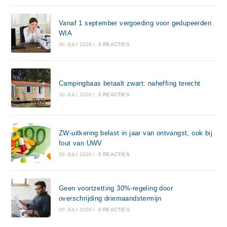
Vanaf 1 september vergoeding voor gedupeerden
WIA
30 JULI 2026
/
0 REACTIES
Campingbaas betaalt zwart: naheffing terecht
30 JULI 2026
/
0 REACTIES
ZW-uitkering belast in jaar van ontvangst, ook bij
fout van UWV
30 JULI 2026
/
0 REACTIES
Geen voortzetting 30%-regeling door
overschrijding driemaandstermijn
30 JULI 2026
/
0 REACTIES