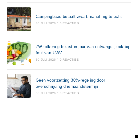
Campingbaas betaalt zwart: naheffing terecht
30 JULI 2026
/
0 REACTIES
ZW-uitkering belast in jaar van ontvangst, ook bij
fout van UWV
30 JULI 2026
/
0 REACTIES
Geen voortzetting 30%-regeling door
overschrijding driemaandstermijn
30 JULI 2026
/
0 REACTIES