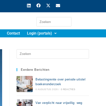
Contact
Login (portals)
Eerdere Berichten
Belastingrente over periode uitstel
boekenonderzoek
6 AUGUSTUS 2026
/
0 REACTIES
Van verplicht naar vrijwillig: weg