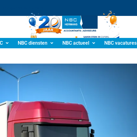
info@nbchermans.nl
C
NBC diensten
NBC actueel
NBC vacatures