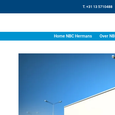
T. +31 13 5710488
Home NBC Hermans
Over NB