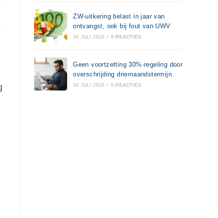
ZW-uitkering belast in jaar van
ontvangst, ook bij fout van UWV
30 JULI 2026
/
0 REACTIES
Geen voortzetting 30%-regeling door
overschrijding driemaandstermijn
g
30 JULI 2026
/
0 REACTIES
g