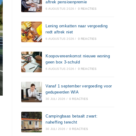
aftrek pensioenpremie
6 AUGUSTUS 2026
/
0 REACTIES
Lening omkatten naar vergoeding
redt aftrek niet
6 AUGUSTUS 2026
/
0 REACTIES
Koopovereenkomst nieuwe woning
geen box 3-schuld
6 AUGUSTUS 2026
/
0 REACTIES
Vanaf 1 september vergoeding voor
gedupeerden WIA
30 JULI 2026
/
0 REACTIES
Campingbaas betaalt zwart:
naheffing terecht
30 JULI 2026
/
0 REACTIES