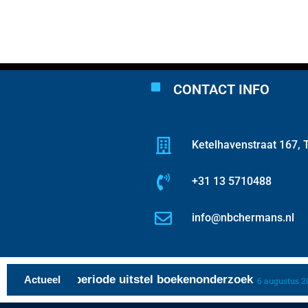
CONTACT INFO
Ketelhavenstraat 167, T
+31 13 5710488
info@nbchermans.nl
grente over periode uitstel boekenonderzoek
Actueel
6 augustus 202