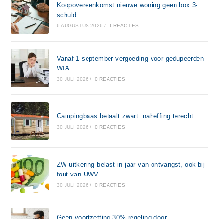
Koopovereenkomst nieuwe woning geen box 3-
schuld
6 AUGUSTUS 2026
/
0 REACTIES
Vanaf 1 september vergoeding voor gedupeerden
WIA
30 JULI 2026
/
0 REACTIES
Campingbaas betaalt zwart: naheffing terecht
30 JULI 2026
/
0 REACTIES
ZW-uitkering belast in jaar van ontvangst, ook bij
fout van UWV
30 JULI 2026
/
0 REACTIES
Geen voortzetting 30%-regeling door