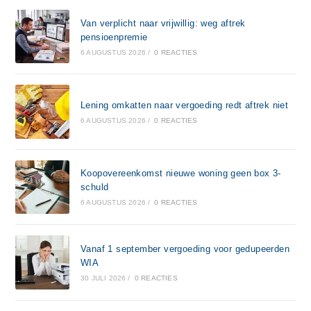
Van verplicht naar vrijwillig: weg aftrek
pensioenpremie
6 AUGUSTUS 2026
/
0 REACTIES
Lening omkatten naar vergoeding redt aftrek niet
6 AUGUSTUS 2026
/
0 REACTIES
Koopovereenkomst nieuwe woning geen box 3-
schuld
6 AUGUSTUS 2026
/
0 REACTIES
Vanaf 1 september vergoeding voor gedupeerden
WIA
30 JULI 2026
/
0 REACTIES