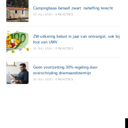
Campingbaas betaalt zwart: naheffing terecht
30 JULI 2026
/
0 REACTIES
ZW-uitkering belast in jaar van ontvangst, ook bij
fout van UWV
30 JULI 2026
/
0 REACTIES
Geen voortzetting 30%-regeling door
overschrijding driemaandstermijn
30 JULI 2026
/
0 REACTIES