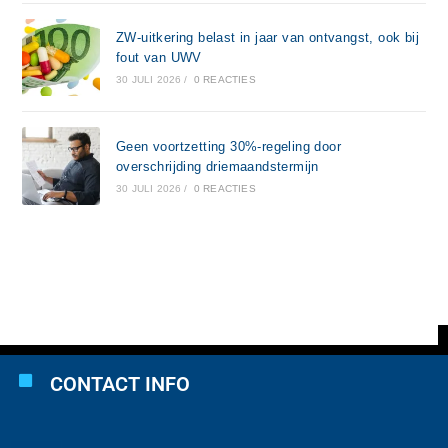
ZW-uitkering belast in jaar van ontvangst, ook bij
fout van UWV
30 JULI 2026
/
0 REACTIES
Geen voortzetting 30%-regeling door
overschrijding driemaandstermijn
30 JULI 2026
/
0 REACTIES
CONTACT INFO