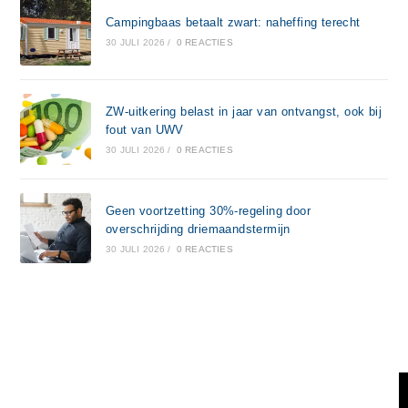
Campingbaas betaalt zwart: naheffing terecht
30 JULI 2026
/
0 REACTIES
ZW-uitkering belast in jaar van ontvangst, ook bij
fout van UWV
30 JULI 2026
/
0 REACTIES
Geen voortzetting 30%-regeling door
overschrijding driemaandstermijn
30 JULI 2026
/
0 REACTIES