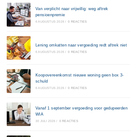
Van verplicht naar vrijwillig: weg aftrek
pensioenpremie
6 AUGUSTUS 2026
/
0 REACTIES
Lening omkatten naar vergoeding redt aftrek niet
6 AUGUSTUS 2026
/
0 REACTIES
Koopovereenkomst nieuwe woning geen box 3-
schuld
6 AUGUSTUS 2026
/
0 REACTIES
Vanaf 1 september vergoeding voor gedupeerden
WIA
30 JULI 2026
/
0 REACTIES