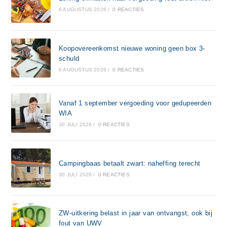
6 AUGUSTUS 2026
/
0 REACTIES
Koopovereenkomst nieuwe woning geen box 3-
schuld
6 AUGUSTUS 2026
/
0 REACTIES
Vanaf 1 september vergoeding voor gedupeerden
WIA
30 JULI 2026
/
0 REACTIES
Campingbaas betaalt zwart: naheffing terecht
30 JULI 2026
/
0 REACTIES
ZW-uitkering belast in jaar van ontvangst, ook bij
fout van UWV