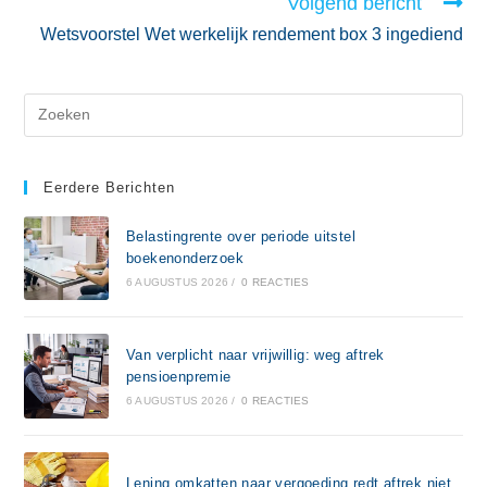
Volgend bericht
Wetsvoorstel Wet werkelijk rendement box 3 ingediend
Eerdere Berichten
Belastingrente over periode uitstel
boekenonderzoek
6 AUGUSTUS 2026
/
0 REACTIES
Van verplicht naar vrijwillig: weg aftrek
pensioenpremie
6 AUGUSTUS 2026
/
0 REACTIES
Lening omkatten naar vergoeding redt aftrek niet