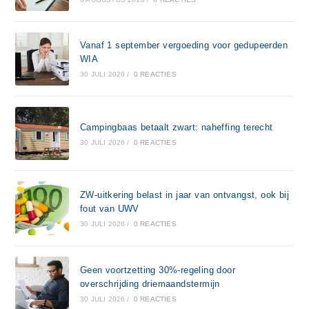
Vanaf 1 september vergoeding voor gedupeerden
WIA
30 JULI 2026
/
0 REACTIES
Campingbaas betaalt zwart: naheffing terecht
30 JULI 2026
/
0 REACTIES
ZW-uitkering belast in jaar van ontvangst, ook bij
fout van UWV
30 JULI 2026
/
0 REACTIES
Geen voortzetting 30%-regeling door
overschrijding driemaandstermijn
30 JULI 2026
/
0 REACTIES