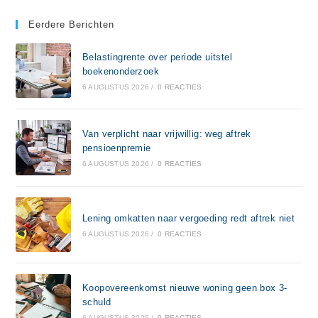
Eerdere Berichten
Belastingrente over periode uitstel
boekenonderzoek
6 AUGUSTUS 2026
/
0 REACTIES
Van verplicht naar vrijwillig: weg aftrek
pensioenpremie
6 AUGUSTUS 2026
/
0 REACTIES
Lening omkatten naar vergoeding redt aftrek niet
6 AUGUSTUS 2026
/
0 REACTIES
Koopovereenkomst nieuwe woning geen box 3-
schuld
6 AUGUSTUS 2026
/
0 REACTIES