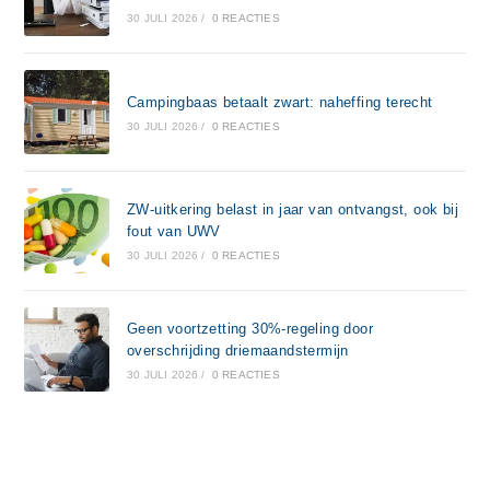
30 JULI 2026
/
0 REACTIES
Campingbaas betaalt zwart: naheffing terecht
30 JULI 2026
/
0 REACTIES
ZW-uitkering belast in jaar van ontvangst, ook bij
fout van UWV
30 JULI 2026
/
0 REACTIES
Geen voortzetting 30%-regeling door
overschrijding driemaandstermijn
30 JULI 2026
/
0 REACTIES