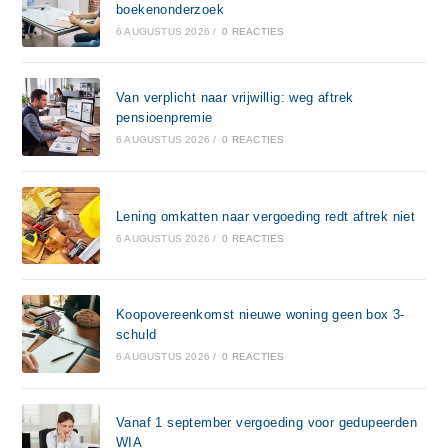
boekenonderzoek
6 AUGUSTUS 2026
/
0 REACTIES
Van verplicht naar vrijwillig: weg aftrek
pensioenpremie
6 AUGUSTUS 2026
/
0 REACTIES
Lening omkatten naar vergoeding redt aftrek niet
6 AUGUSTUS 2026
/
0 REACTIES
Koopovereenkomst nieuwe woning geen box 3-
schuld
6 AUGUSTUS 2026
/
0 REACTIES
Vanaf 1 september vergoeding voor gedupeerden
WIA