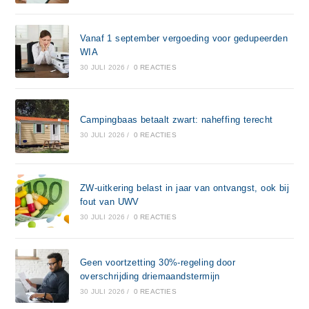
Vanaf 1 september vergoeding voor gedupeerden
WIA
30 JULI 2026
/
0 REACTIES
Campingbaas betaalt zwart: naheffing terecht
30 JULI 2026
/
0 REACTIES
ZW-uitkering belast in jaar van ontvangst, ook bij
fout van UWV
30 JULI 2026
/
0 REACTIES
Geen voortzetting 30%-regeling door
overschrijding driemaandstermijn
30 JULI 2026
/
0 REACTIES