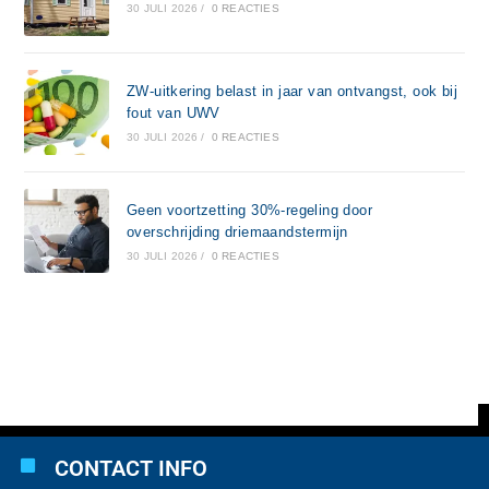
30 JULI 2026
/
0 REACTIES
ZW-uitkering belast in jaar van ontvangst, ook bij
fout van UWV
30 JULI 2026
/
0 REACTIES
Geen voortzetting 30%-regeling door
overschrijding driemaandstermijn
30 JULI 2026
/
0 REACTIES
CONTACT INFO