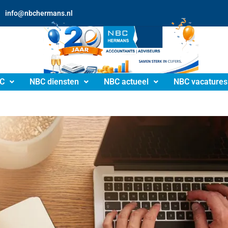
info@nbchermans.nl
C
NBC diensten
NBC actueel
NBC vacatures