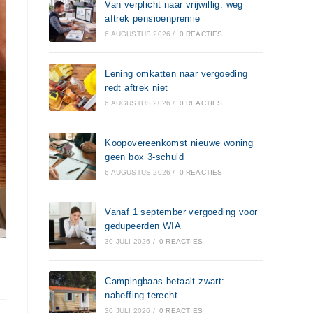
Van verplicht naar vrijwillig: weg
aftrek pensioenpremie
6 AUGUSTUS 2026
/
0 REACTIES
Lening omkatten naar vergoeding
redt aftrek niet
6 AUGUSTUS 2026
/
0 REACTIES
Koopovereenkomst nieuwe woning
geen box 3-schuld
6 AUGUSTUS 2026
/
0 REACTIES
Vanaf 1 september vergoeding voor
gedupeerden WIA
30 JULI 2026
/
0 REACTIES
Campingbaas betaalt zwart:
naheffing terecht
30 JULI 2026
/
0 REACTIES