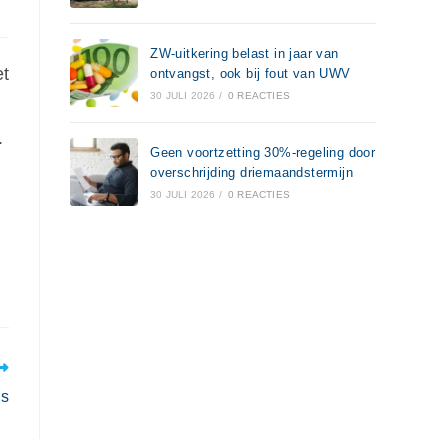
ZW-uitkering belast in jaar van
et
ontvangst, ook bij fout van UWV
30 JULI 2026
/
0 REACTIES
.
Geen voortzetting 30%-regeling door
overschrijding driemaandstermijn
30 JULI 2026
/
0 REACTIES
ds