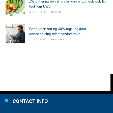
ZW-uitkering belast in jaar van ontvangst, ook bij
fout van UWV
30 JULI 2026
/
0 REACTIES
Geen voortzetting 30%-regeling door
overschrijding driemaandstermijn
30 JULI 2026
/
0 REACTIES
CONTACT INFO