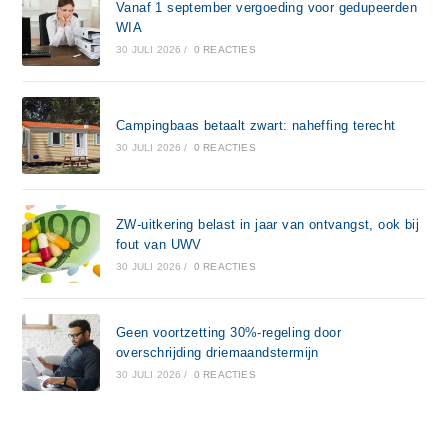
Vanaf 1 september vergoeding voor gedupeerden
WIA
30 JULI 2026
/
0 REACTIES
Campingbaas betaalt zwart: naheffing terecht
30 JULI 2026
/
0 REACTIES
ZW-uitkering belast in jaar van ontvangst, ook bij
fout van UWV
30 JULI 2026
/
0 REACTIES
Geen voortzetting 30%-regeling door
overschrijding driemaandstermijn
30 JULI 2026
/
0 REACTIES