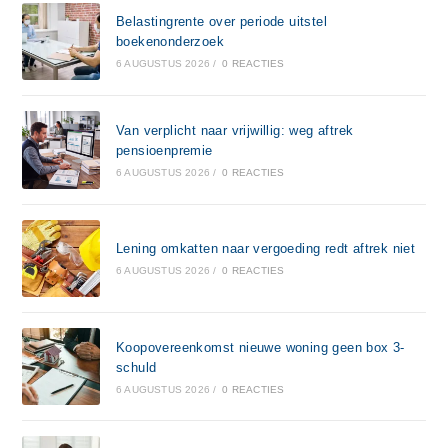
Belastingrente over periode uitstel
boekenonderzoek
6 AUGUSTUS 2026
/
0 REACTIES
Van verplicht naar vrijwillig: weg aftrek
pensioenpremie
6 AUGUSTUS 2026
/
0 REACTIES
Lening omkatten naar vergoeding redt aftrek niet
6 AUGUSTUS 2026
/
0 REACTIES
Koopovereenkomst nieuwe woning geen box 3-
schuld
6 AUGUSTUS 2026
/
0 REACTIES