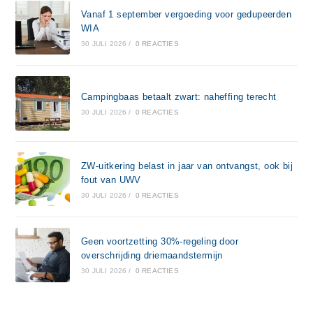
Vanaf 1 september vergoeding voor gedupeerden
WIA
30 JULI 2026
/
0 REACTIES
Campingbaas betaalt zwart: naheffing terecht
30 JULI 2026
/
0 REACTIES
ZW-uitkering belast in jaar van ontvangst, ook bij
fout van UWV
30 JULI 2026
/
0 REACTIES
Geen voortzetting 30%-regeling door
overschrijding driemaandstermijn
30 JULI 2026
/
0 REACTIES