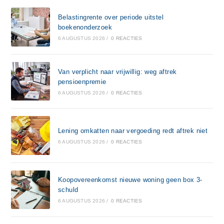
Belastingrente over periode uitstel
boekenonderzoek
6 AUGUSTUS 2026
/
0 REACTIES
Van verplicht naar vrijwillig: weg aftrek
pensioenpremie
6 AUGUSTUS 2026
/
0 REACTIES
Lening omkatten naar vergoeding redt aftrek niet
6 AUGUSTUS 2026
/
0 REACTIES
Koopovereenkomst nieuwe woning geen box 3-
schuld
6 AUGUSTUS 2026
/
0 REACTIES