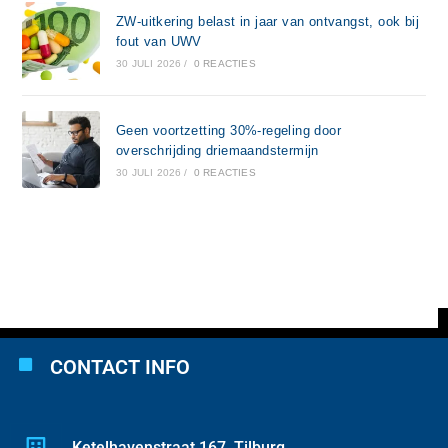
ZW-uitkering belast in jaar van ontvangst, ook bij
fout van UWV
30 JULI 2026
/
0 REACTIES
Geen voortzetting 30%-regeling door
overschrijding driemaandstermijn
30 JULI 2026
/
0 REACTIES
CONTACT INFO
Ketelhavenstraat 167, Tilburg