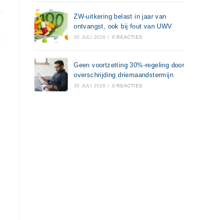
ZW-uitkering belast in jaar van
ontvangst, ook bij fout van UWV
30 JULI 2026
/
0 REACTIES
Geen voortzetting 30%-regeling door
overschrijding driemaandstermijn
30 JULI 2026
/
0 REACTIES