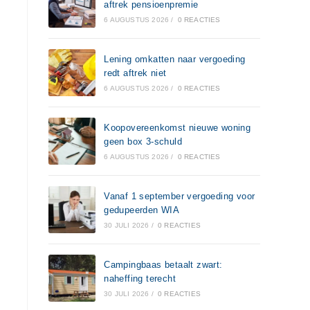
aftrek pensioenpremie
6 AUGUSTUS 2026
/
0 REACTIES
Lening omkatten naar vergoeding
redt aftrek niet
6 AUGUSTUS 2026
/
0 REACTIES
Koopovereenkomst nieuwe woning
geen box 3-schuld
6 AUGUSTUS 2026
/
0 REACTIES
Vanaf 1 september vergoeding voor
gedupeerden WIA
30 JULI 2026
/
0 REACTIES
Campingbaas betaalt zwart:
naheffing terecht
30 JULI 2026
/
0 REACTIES