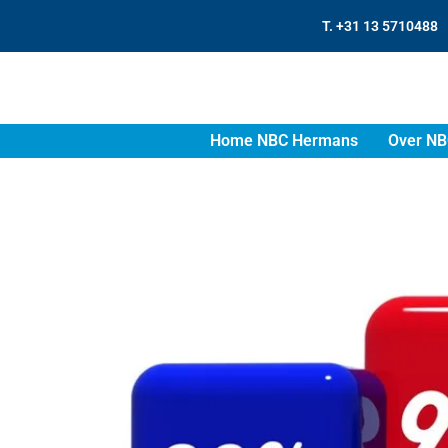
T. +31 13 5710488
Home NBC Hermans
Over NB