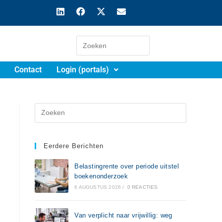
Contact
Login (portals)
Eerdere Berichten
Belastingrente over periode uitstel
boekenonderzoek
6 AUGUSTUS 2026
/
0 REACTIES
Van verplicht naar vrijwillig: weg