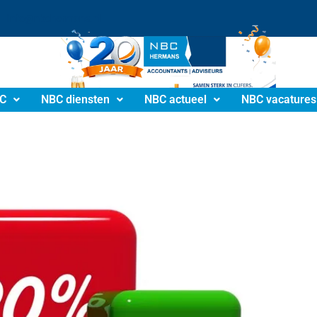
info@nbchermans.nl
C
NBC diensten
NBC actueel
NBC vacatures