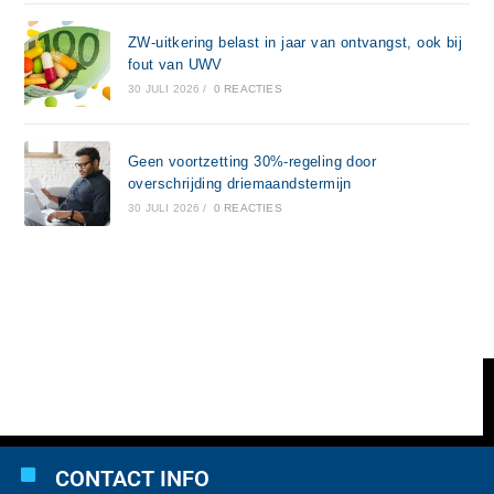
ZW-uitkering belast in jaar van ontvangst, ook bij
fout van UWV
30 JULI 2026
/
0 REACTIES
Geen voortzetting 30%-regeling door
overschrijding driemaandstermijn
30 JULI 2026
/
0 REACTIES
CONTACT INFO