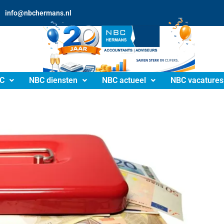
info@nbchermans.nl
C
NBC diensten
NBC actueel
NBC vacatures