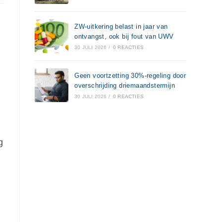
ZW-uitkering belast in jaar van
ontvangst, ook bij fout van UWV
30 JULI 2026
/
0 REACTIES
Geen voortzetting 30%-regeling door
overschrijding driemaandstermijn
30 JULI 2026
/
0 REACTIES
g