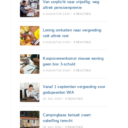
Van verplicht naar vrijwillig: weg
aftrek pensioenpremie
6 AUGUSTUS 2026
/
0 REACTIES
Lening omkatten naar vergoeding
redt aftrek niet
6 AUGUSTUS 2026
/
0 REACTIES
Koopovereenkomst nieuwe woning
geen box 3-schuld
6 AUGUSTUS 2026
/
0 REACTIES
Vanaf 1 september vergoeding voor
gedupeerden WIA
30 JULI 2026
/
0 REACTIES
Campingbaas betaalt zwart:
naheffing terecht
30 JULI 2026
/
0 REACTIES