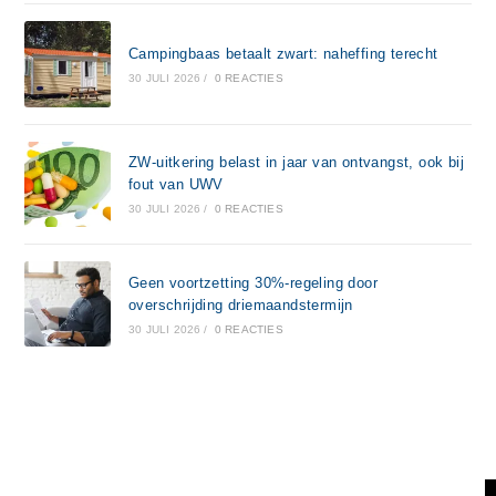
Campingbaas betaalt zwart: naheffing terecht
30 JULI 2026
/
0 REACTIES
ZW-uitkering belast in jaar van ontvangst, ook bij
fout van UWV
30 JULI 2026
/
0 REACTIES
Geen voortzetting 30%-regeling door
overschrijding driemaandstermijn
30 JULI 2026
/
0 REACTIES