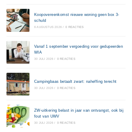
Koopovereenkomst nieuwe woning geen box 3-
schuld
6 AUGUSTUS 2026
/
0 REACTIES
Vanaf 1 september vergoeding voor gedupeerden
WIA
30 JULI 2026
/
0 REACTIES
Campingbaas betaalt zwart: naheffing terecht
30 JULI 2026
/
0 REACTIES
ZW-uitkering belast in jaar van ontvangst, ook bij
fout van UWV
30 JULI 2026
/
0 REACTIES