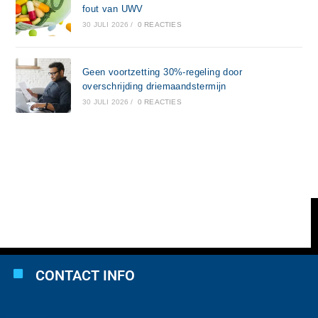
fout van UWV
30 JULI 2026
/
0 REACTIES
Geen voortzetting 30%-regeling door
overschrijding driemaandstermijn
30 JULI 2026
/
0 REACTIES
CONTACT INFO