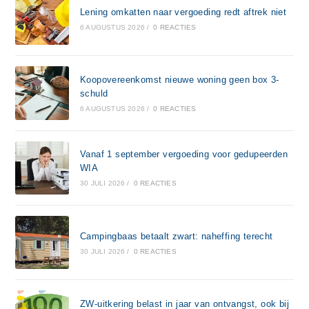
Lening omkatten naar vergoeding redt aftrek niet
6 AUGUSTUS 2026
/
0 REACTIES
Koopovereenkomst nieuwe woning geen box 3-
schuld
6 AUGUSTUS 2026
/
0 REACTIES
Vanaf 1 september vergoeding voor gedupeerden
WIA
30 JULI 2026
/
0 REACTIES
Campingbaas betaalt zwart: naheffing terecht
30 JULI 2026
/
0 REACTIES
ZW-uitkering belast in jaar van ontvangst, ook bij