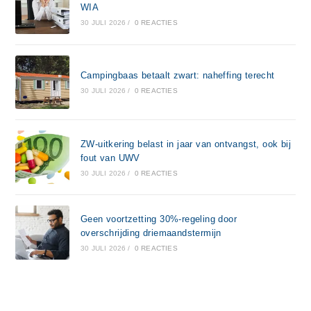
WIA
30 JULI 2026
/
0 REACTIES
Campingbaas betaalt zwart: naheffing terecht
30 JULI 2026
/
0 REACTIES
ZW-uitkering belast in jaar van ontvangst, ook bij
fout van UWV
30 JULI 2026
/
0 REACTIES
Geen voortzetting 30%-regeling door
overschrijding driemaandstermijn
30 JULI 2026
/
0 REACTIES