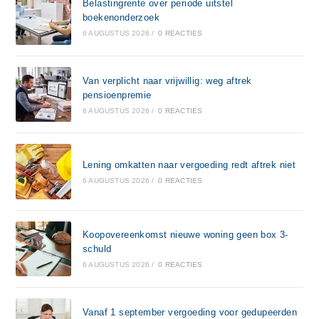
Belastingrente over periode uitstel
boekenonderzoek
6 AUGUSTUS 2026
/
0 REACTIES
Van verplicht naar vrijwillig: weg aftrek
pensioenpremie
6 AUGUSTUS 2026
/
0 REACTIES
Lening omkatten naar vergoeding redt aftrek niet
6 AUGUSTUS 2026
/
0 REACTIES
Koopovereenkomst nieuwe woning geen box 3-
schuld
6 AUGUSTUS 2026
/
0 REACTIES
Vanaf 1 september vergoeding voor gedupeerden