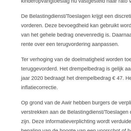
kinderopvangtoeslag nu vastgesteld naar rato v
De Belastingdienst/Toeslagen krijgt een discre
vorderen. Deze bevoegdheid kan gebruikt word
van het gehele bedrag onevenredig is. Daarna
rente over een terugvordering aanpassen.
Ter verhoging van de doelmatigheid worden to
teruggevorderd. Het drempelbedrag is gelijk a
jaar 2020 bedraagt het drempelbedrag € 47. He
inflatiecorrectie.
Op grond van de Awir hebben burgers de verpli
verstrekken aan de Belastingdienst/Toeslagen 
zijn. Deze informatieverplichting wordt verduide
bepaling van de hoogte van een voorschot of he