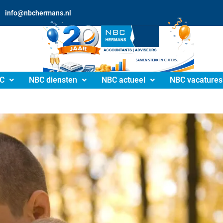
info@nbchermans.nl
C
NBC diensten
NBC actueel
NBC vacatures