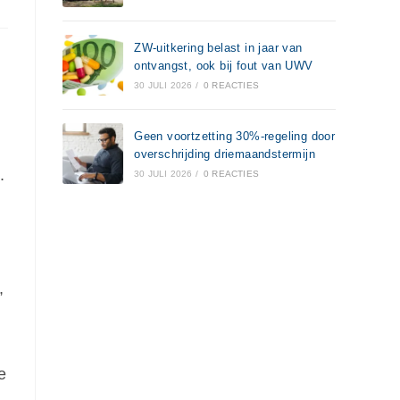
ZW-uitkering belast in jaar van
ontvangst, ook bij fout van UWV
30 JULI 2026
/
0 REACTIES
Geen voortzetting 30%-regeling door
overschrijding driemaandstermijn
.
30 JULI 2026
/
0 REACTIES
,
e