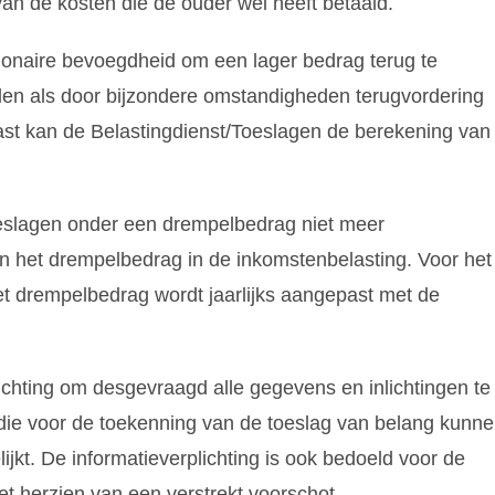
an de kosten die de ouder wel heeft betaald.
tionaire bevoegdheid om een lager bedrag terug te
en als door bijzondere omstandigheden terugvordering
ast kan de Belastingdienst/Toeslagen de berekening van
eslagen onder een drempelbedrag niet meer
an het drempelbedrag in de inkomstenbelasting. Voor het
t drempelbedrag wordt jaarlijks aangepast met de
chting om desgevraagd alle gegevens en inlichtingen te
die voor de toekenning van de toeslag van belang kunn
lijkt. De informatieverplichting is ook bedoeld voor de
t herzien van een verstrekt voorschot.