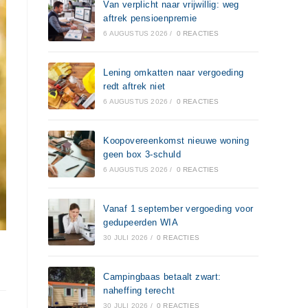
Van verplicht naar vrijwillig: weg
aftrek pensioenpremie
6 AUGUSTUS 2026
/
0 REACTIES
Lening omkatten naar vergoeding
redt aftrek niet
6 AUGUSTUS 2026
/
0 REACTIES
Koopovereenkomst nieuwe woning
geen box 3-schuld
6 AUGUSTUS 2026
/
0 REACTIES
Vanaf 1 september vergoeding voor
gedupeerden WIA
30 JULI 2026
/
0 REACTIES
Campingbaas betaalt zwart:
naheffing terecht
30 JULI 2026
/
0 REACTIES