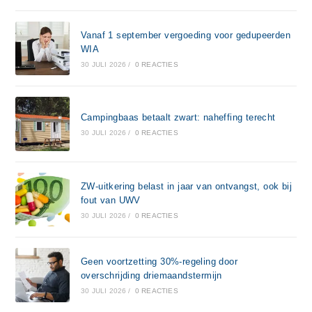
Vanaf 1 september vergoeding voor gedupeerden
WIA
30 JULI 2026
/
0 REACTIES
Campingbaas betaalt zwart: naheffing terecht
30 JULI 2026
/
0 REACTIES
ZW-uitkering belast in jaar van ontvangst, ook bij
fout van UWV
30 JULI 2026
/
0 REACTIES
Geen voortzetting 30%-regeling door
overschrijding driemaandstermijn
30 JULI 2026
/
0 REACTIES