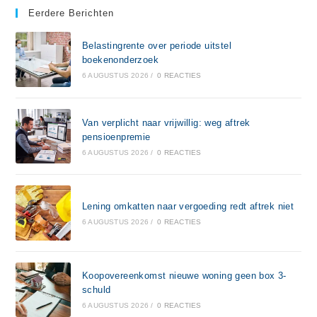
Eerdere Berichten
Belastingrente over periode uitstel
boekenonderzoek
6 AUGUSTUS 2026
/
0 REACTIES
Van verplicht naar vrijwillig: weg aftrek
pensioenpremie
6 AUGUSTUS 2026
/
0 REACTIES
Lening omkatten naar vergoeding redt aftrek niet
6 AUGUSTUS 2026
/
0 REACTIES
Koopovereenkomst nieuwe woning geen box 3-
schuld
6 AUGUSTUS 2026
/
0 REACTIES