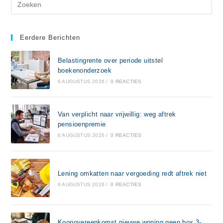
Eerdere Berichten
Belastingrente over periode uitstel
boekenonderzoek
6 AUGUSTUS 2026
/
0 REACTIES
Van verplicht naar vrijwillig: weg aftrek
pensioenpremie
6 AUGUSTUS 2026
/
0 REACTIES
Lening omkatten naar vergoeding redt aftrek niet
6 AUGUSTUS 2026
/
0 REACTIES
Koopovereenkomst nieuwe woning geen box 3-