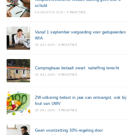
schuld
6 AUGUSTUS 2026
/
0 REACTIES
Vanaf 1 september vergoeding voor gedupeerden
WIA
30 JULI 2026
/
0 REACTIES
Campingbaas betaalt zwart: naheffing terecht
30 JULI 2026
/
0 REACTIES
ZW-uitkering belast in jaar van ontvangst, ook bij
fout van UWV
30 JULI 2026
/
0 REACTIES
Geen voortzetting 30%-regeling door