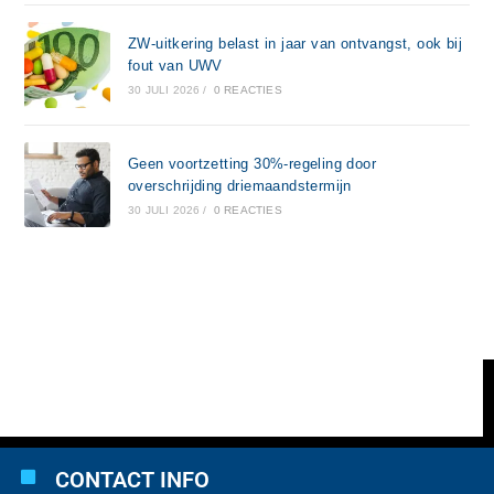
ZW-uitkering belast in jaar van ontvangst, ook bij
fout van UWV
30 JULI 2026
/
0 REACTIES
Geen voortzetting 30%-regeling door
overschrijding driemaandstermijn
30 JULI 2026
/
0 REACTIES
CONTACT INFO