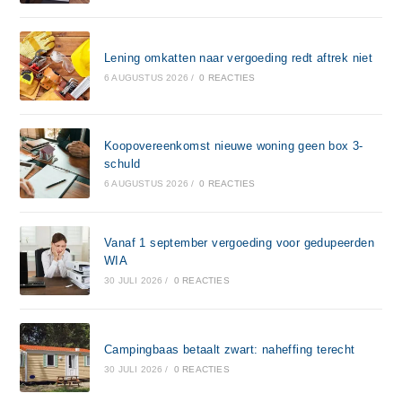
Lening omkatten naar vergoeding redt aftrek niet
6 AUGUSTUS 2026
/
0 REACTIES
Koopovereenkomst nieuwe woning geen box 3-
schuld
6 AUGUSTUS 2026
/
0 REACTIES
Vanaf 1 september vergoeding voor gedupeerden
WIA
30 JULI 2026
/
0 REACTIES
Campingbaas betaalt zwart: naheffing terecht
30 JULI 2026
/
0 REACTIES