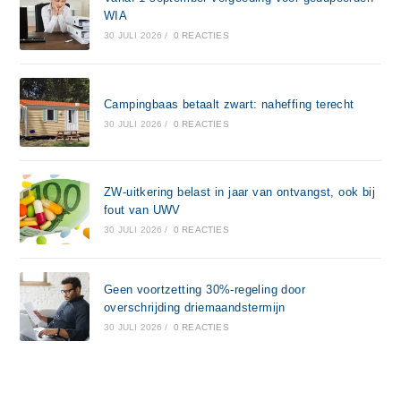
WIA
30 JULI 2026
/
0 REACTIES
Campingbaas betaalt zwart: naheffing terecht
30 JULI 2026
/
0 REACTIES
ZW-uitkering belast in jaar van ontvangst, ook bij
fout van UWV
30 JULI 2026
/
0 REACTIES
Geen voortzetting 30%-regeling door
overschrijding driemaandstermijn
30 JULI 2026
/
0 REACTIES