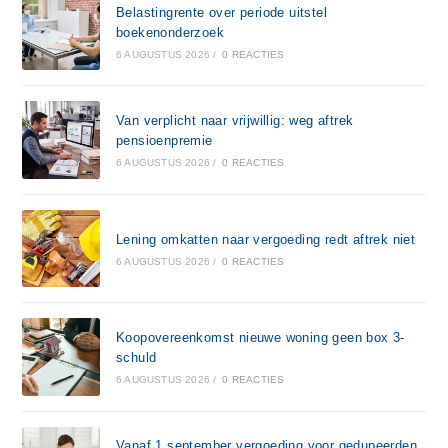
Belastingrente over periode uitstel
boekenonderzoek
6 AUGUSTUS 2026
/
0 REACTIES
Van verplicht naar vrijwillig: weg aftrek
pensioenpremie
6 AUGUSTUS 2026
/
0 REACTIES
Lening omkatten naar vergoeding redt aftrek niet
6 AUGUSTUS 2026
/
0 REACTIES
Koopovereenkomst nieuwe woning geen box 3-
schuld
6 AUGUSTUS 2026
/
0 REACTIES
Vanaf 1 september vergoeding voor gedupeerden