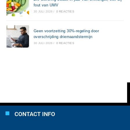
fout van UWV
30 JULI 2026
/
0 REACTIES
Geen voortzetting 30%-regeling door
overschrijding driemaandstermijn
30 JULI 2026
/
0 REACTIES
CONTACT INFO