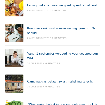
Lening omkatten naar vergoeding redt aftrek niet
6 AUGUSTUS 2026
/
0 REACTIES
Koopovereenkomst nieuwe woning geen box 3-
schuld
6 AUGUSTUS 2026
/
0 REACTIES
Vanaf 1 september vergoeding voor gedupeerden
WIA
30 JULI 2026
/
0 REACTIES
Campingbaas betaalt zwart: naheffing terecht
30 JULI 2026
/
0 REACTIES
ZW-uitkering belast in jaar van ontvangst, ook bij