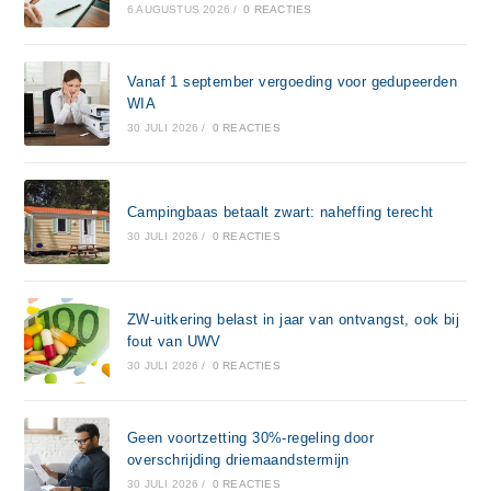
6 AUGUSTUS 2026
/
0 REACTIES
Vanaf 1 september vergoeding voor gedupeerden
WIA
30 JULI 2026
/
0 REACTIES
Campingbaas betaalt zwart: naheffing terecht
30 JULI 2026
/
0 REACTIES
ZW-uitkering belast in jaar van ontvangst, ook bij
fout van UWV
30 JULI 2026
/
0 REACTIES
Geen voortzetting 30%-regeling door
overschrijding driemaandstermijn
30 JULI 2026
/
0 REACTIES