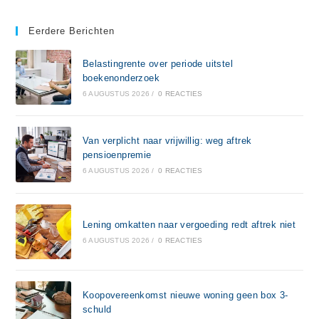
Eerdere Berichten
Belastingrente over periode uitstel
boekenonderzoek
6 AUGUSTUS 2026
/
0 REACTIES
Van verplicht naar vrijwillig: weg aftrek
pensioenpremie
6 AUGUSTUS 2026
/
0 REACTIES
Lening omkatten naar vergoeding redt aftrek niet
6 AUGUSTUS 2026
/
0 REACTIES
Koopovereenkomst nieuwe woning geen box 3-
schuld