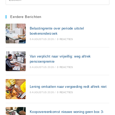
Eerdere Berichten
Belastingrente over periode uitstel
boekenonderzoek
6 AUGUSTUS 2026
/
0 REACTIES
Van verplicht naar vrijwillig: weg aftrek
pensioenpremie
6 AUGUSTUS 2026
/
0 REACTIES
Lening omkatten naar vergoeding redt aftrek niet
6 AUGUSTUS 2026
/
0 REACTIES
Koopovereenkomst nieuwe woning geen box 3-