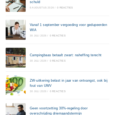
schuld
6 AUGUSTUS 2026
/
0 REACTIES
Vanaf 1 september vergoeding voor gedupeerden
WIA
30 JULI 2026
/
0 REACTIES
Campingbaas betaalt zwart: naheffing terecht
30 JULI 2026
/
0 REACTIES
ZW-uitkering belast in jaar van ontvangst, ook bij
fout van UWV
30 JULI 2026
/
0 REACTIES
Geen voortzetting 30%-regeling door
overschrijding driemaandstermijn