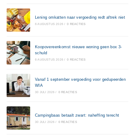
Lening omkatten naar vergoeding redt aftrek niet
6 AUGUSTUS 2026
/
0 REACTIES
Koopovereenkomst nieuwe woning geen box 3-
schuld
6 AUGUSTUS 2026
/
0 REACTIES
Vanaf 1 september vergoeding voor gedupeerden
WIA
30 JULI 2026
/
0 REACTIES
Campingbaas betaalt zwart: naheffing terecht
30 JULI 2026
/
0 REACTIES