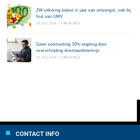
ZW-uitkering belast in jaar van ontvangst, ook bij
fout van UWV
30 JULI 2026
/
0 REACTIES
Geen voortzetting 30%-regeling door
overschrijding driemaandstermijn
30 JULI 2026
/
0 REACTIES
CONTACT INFO