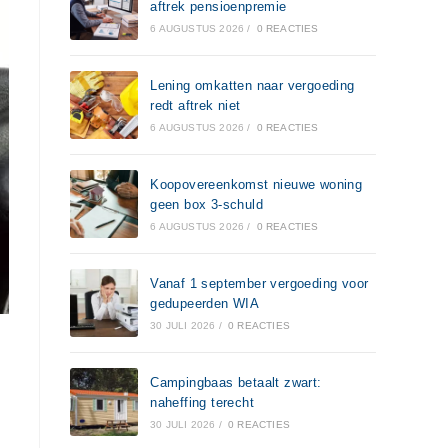
aftrek pensioenpremie
6 AUGUSTUS 2026
/
0 REACTIES
Lening omkatten naar vergoeding
redt aftrek niet
6 AUGUSTUS 2026
/
0 REACTIES
Koopovereenkomst nieuwe woning
geen box 3-schuld
6 AUGUSTUS 2026
/
0 REACTIES
Vanaf 1 september vergoeding voor
gedupeerden WIA
30 JULI 2026
/
0 REACTIES
Campingbaas betaalt zwart:
naheffing terecht
30 JULI 2026
/
0 REACTIES