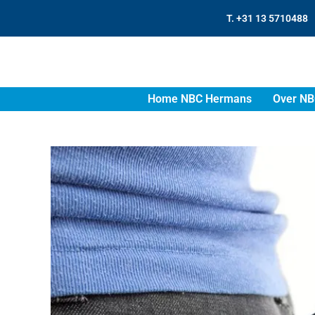
T. +31 13 5710488
Home NBC Hermans
Over NB