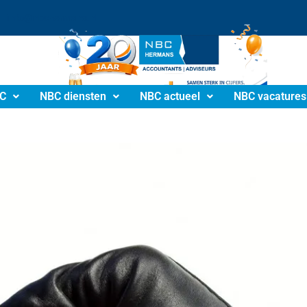
info@nbchermans.nl
C
NBC diensten
NBC actueel
NBC vacatures