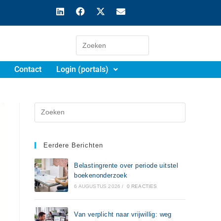
Contact
Login (portals)
Eerdere Berichten
Belastingrente over periode uitstel
boekenonderzoek
6 AUGUSTUS 2026
/
0 REACTIES
Van verplicht naar vrijwillig: weg