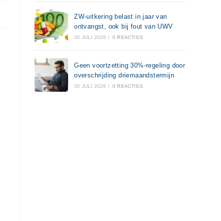
ZW-uitkering belast in jaar van
ontvangst, ook bij fout van UWV
30 JULI 2026
/
0 REACTIES
Geen voortzetting 30%-regeling door
overschrijding driemaandstermijn
30 JULI 2026
/
0 REACTIES