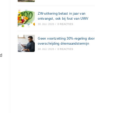
ZW-uitkering belast in jaar van
ontvangst, ook bij fout van UWV
30 JULI 2026
/
0 REACTIES
Geen voortzetting 30%-regeling door
overschrijding driemaandstermijn
30 JULI 2026
/
0 REACTIES
ld