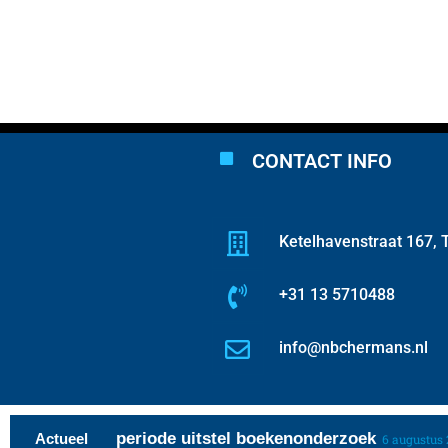
CONTACT INFO
Ketelhavenstraat 167, T
+31 13 5710488
info@nbchermans.nl
rente over periode uitstel boekenonderzoek
Actueel
6 augustus 2026