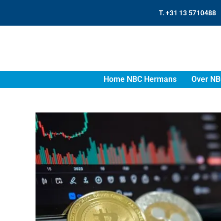
T. +31 13 5710488
Home NBC Hermans
Over NB