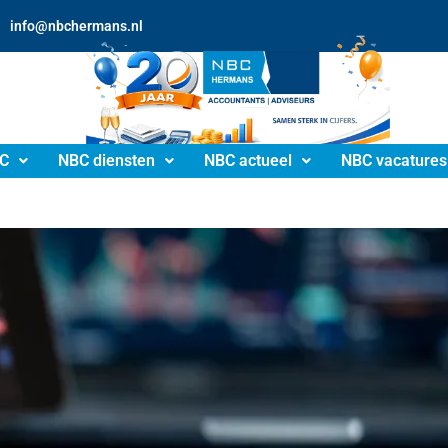
info@nbchermans.nl
C
NBC diensten
NBC actueel
NBC vacatures