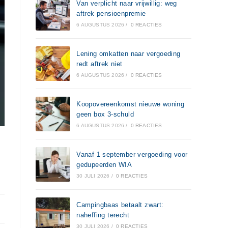
Van verplicht naar vrijwillig: weg
aftrek pensioenpremie
6 AUGUSTUS 2026
/
0 REACTIES
Lening omkatten naar vergoeding
redt aftrek niet
6 AUGUSTUS 2026
/
0 REACTIES
Koopovereenkomst nieuwe woning
geen box 3-schuld
6 AUGUSTUS 2026
/
0 REACTIES
Vanaf 1 september vergoeding voor
gedupeerden WIA
30 JULI 2026
/
0 REACTIES
Campingbaas betaalt zwart:
naheffing terecht
30 JULI 2026
/
0 REACTIES