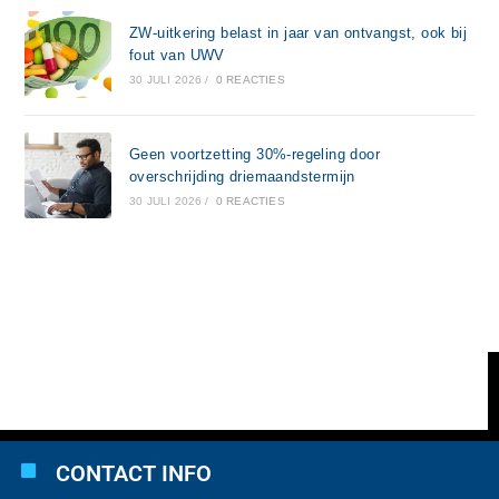
ZW-uitkering belast in jaar van ontvangst, ook bij
fout van UWV
30 JULI 2026
/
0 REACTIES
Geen voortzetting 30%-regeling door
overschrijding driemaandstermijn
30 JULI 2026
/
0 REACTIES
CONTACT INFO