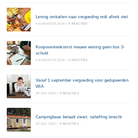
Lening omkatten naar vergoeding redt aftrek niet
6 AUGUSTUS 2026
/
0 REACTIES
Koopovereenkomst nieuwe woning geen box 3-
schuld
6 AUGUSTUS 2026
/
0 REACTIES
Vanaf 1 september vergoeding voor gedupeerden
WIA
30 JULI 2026
/
0 REACTIES
Campingbaas betaalt zwart: naheffing terecht
30 JULI 2026
/
0 REACTIES