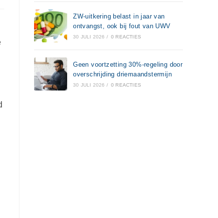
ZW-uitkering belast in jaar van
ontvangst, ook bij fout van UWV
30 JULI 2026
/
0 REACTIES
e
Geen voortzetting 30%-regeling door
overschrijding driemaandstermijn
30 JULI 2026
/
0 REACTIES
d