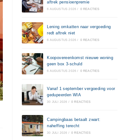
aftrek pensioenpremie
6 AUGUSTUS 2026
/
0 REACTIES
Lening omkatten naar vergoeding
redt aftrek niet
6 AUGUSTUS 2026
/
0 REACTIES
Koopovereenkomst nieuwe woning
geen box 3-schuld
6 AUGUSTUS 2026
/
0 REACTIES
Vanaf 1 september vergoeding voor
gedupeerden WIA
30 JULI 2026
/
0 REACTIES
Campingbaas betaalt zwart:
naheffing terecht
30 JULI 2026
/
0 REACTIES