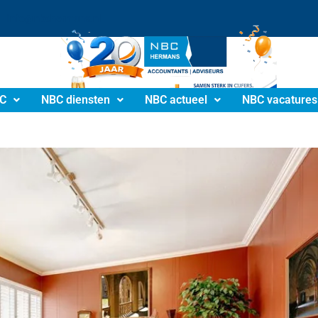
info@nbchermans.nl
C
NBC diensten
NBC actueel
NBC vacatures