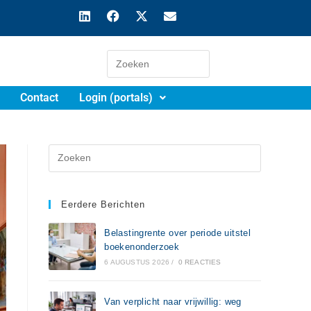
Contact
Login (portals)
Eerdere Berichten
Belastingrente over periode uitstel
boekenonderzoek
6 AUGUSTUS 2026
/
0 REACTIES
Van verplicht naar vrijwillig: weg