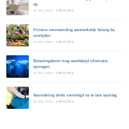
op
30 JULI 2026
/
0 REACTIES
Fictieve vervreemding aanmerkelijk belang bij
overlijden
30 JULI 2026
/
0 REACTIES
Belastingdienst mag wereldwijd informatie
opvragen
30 JULI 2026
/
0 REACTIES
Navordering deels vernietigd na te late aanslag
30 JULI 2026
/
0 REACTIES