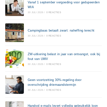
Vanaf 1 september vergoeding voor gedupeerden
WIA
30 JULI 2026
/
0 REACTIES
Campingbaas betaalt zwart: naheffing terecht
30 JULI 2026
/
0 REACTIES
ZW-uitkering belast in jaar van ontvangst, ook bij
fout van UWV
30 JULI 2026
/
0 REACTIES
Geen voortzetting 30%-regeling door
overschrijding driemaandstermijn
30 JULI 2026
/
0 REACTIES
Handvol e-mails levert volledig gebruikelijk loon