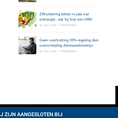
ZW-uitkering belast in jaar van
ontvangst, ook bij fout van UWV
30 JULI 2026
/
0 REACTIES
Geen voortzetting 30%-regeling door
overschrijding driemaandstermijn
30 JULI 2026
/
0 REACTIES
J ZIJN AANGESLOTEN BIJ