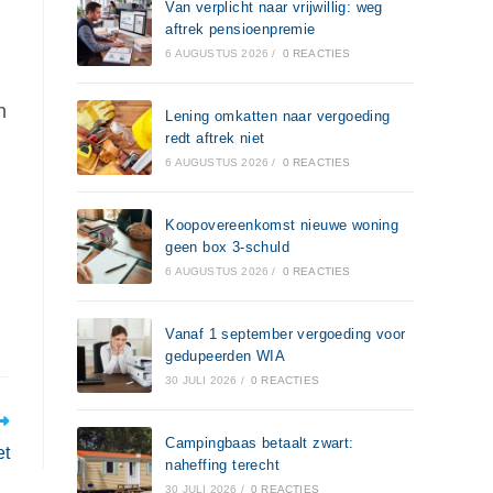
Van verplicht naar vrijwillig: weg
aftrek pensioenpremie
6 AUGUSTUS 2026
/
0 REACTIES
n
Lening omkatten naar vergoeding
redt aftrek niet
6 AUGUSTUS 2026
/
0 REACTIES
Koopovereenkomst nieuwe woning
geen box 3-schuld
6 AUGUSTUS 2026
/
0 REACTIES
Vanaf 1 september vergoeding voor
gedupeerden WIA
30 JULI 2026
/
0 REACTIES
Campingbaas betaalt zwart:
et
naheffing terecht
30 JULI 2026
/
0 REACTIES