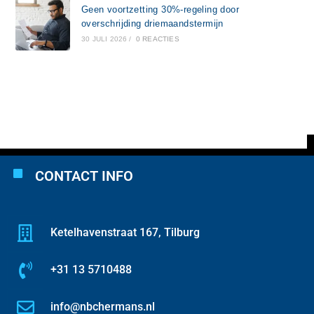
Geen voortzetting 30%-regeling door
overschrijding driemaandstermijn
30 JULI 2026
/
0 REACTIES
CONTACT INFO
Ketelhavenstraat 167, Tilburg
+31 13 5710488
info@nbchermans.nl