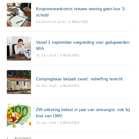
Koopovereenkomst nieuwe woning geen box 3-
schuld
6 AUGUSTUS 2026
/
0 REACTIES
Vanaf 1 september vergoeding voor gedupeerden
WIA
30 JULI 2026
/
0 REACTIES
Campingbaas betaalt zwart: naheffing terecht
30 JULI 2026
/
0 REACTIES
ZW-uitkering belast in jaar van ontvangst, ook bij
fout van UWV
30 JULI 2026
/
0 REACTIES