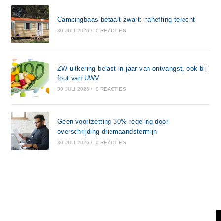
Campingbaas betaalt zwart: naheffing terecht
30 JULI 2026
/
0 REACTIES
ZW-uitkering belast in jaar van ontvangst, ook bij
fout van UWV
30 JULI 2026
/
0 REACTIES
Geen voortzetting 30%-regeling door
overschrijding driemaandstermijn
30 JULI 2026
/
0 REACTIES