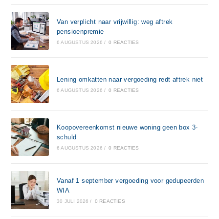
Van verplicht naar vrijwillig: weg aftrek
pensioenpremie
6 AUGUSTUS 2026
/
0 REACTIES
Lening omkatten naar vergoeding redt aftrek niet
6 AUGUSTUS 2026
/
0 REACTIES
Koopovereenkomst nieuwe woning geen box 3-
schuld
6 AUGUSTUS 2026
/
0 REACTIES
Vanaf 1 september vergoeding voor gedupeerden
WIA
30 JULI 2026
/
0 REACTIES