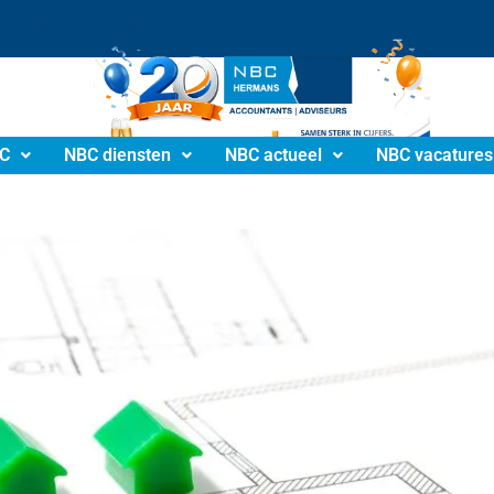
info@nbchermans.nl
C
NBC diensten
NBC actueel
NBC vacatures