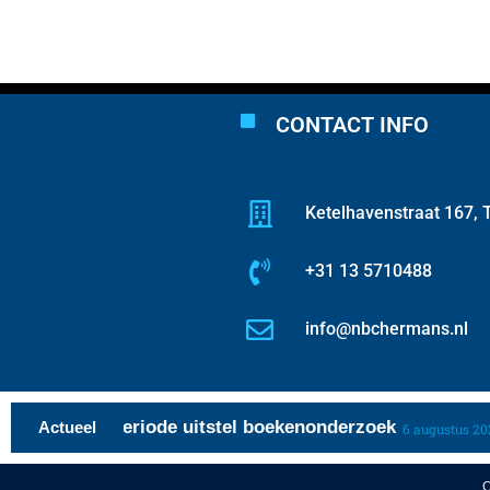
CONTACT INFO
Ketelhavenstraat 167, T
+31 13 5710488
info@nbchermans.nl
ente over periode uitstel boekenonderzoek
Actueel
6 augustus 2026
C