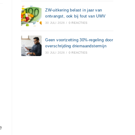
ZW-uitkering belast in jaar van
ontvangst, ook bij fout van UWV
30 JULI 2026
/
0 REACTIES
Geen voortzetting 30%-regeling door
overschrijding driemaandstermijn
30 JULI 2026
/
0 REACTIES
e