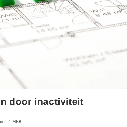
 door inactiviteit
nen
/
MKB