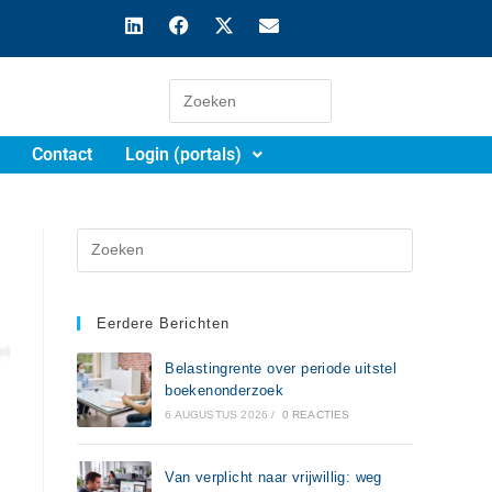
Contact
Login (portals)
Eerdere Berichten
Belastingrente over periode uitstel
boekenonderzoek
6 AUGUSTUS 2026
/
0 REACTIES
Van verplicht naar vrijwillig: weg