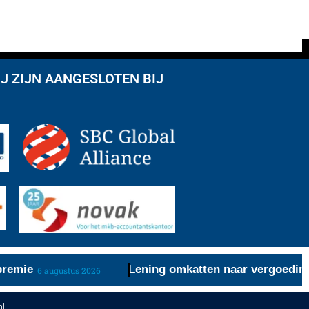
J ZIJN AANGESLOTEN BIJ
mie
Lening omkatten naar vergoeding red
6 augustus 2026
nl