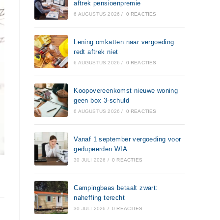
aftrek pensioenpremie
6 AUGUSTUS 2026
/
0 REACTIES
Lening omkatten naar vergoeding
redt aftrek niet
6 AUGUSTUS 2026
/
0 REACTIES
Koopovereenkomst nieuwe woning
geen box 3-schuld
6 AUGUSTUS 2026
/
0 REACTIES
Vanaf 1 september vergoeding voor
gedupeerden WIA
30 JULI 2026
/
0 REACTIES
Campingbaas betaalt zwart:
naheffing terecht
30 JULI 2026
/
0 REACTIES