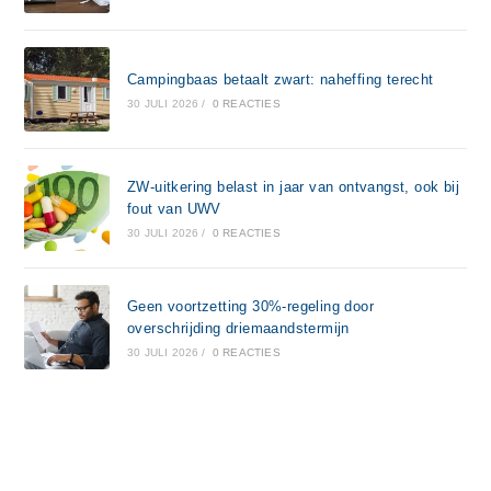
Campingbaas betaalt zwart: naheffing terecht
30 JULI 2026
/
0 REACTIES
ZW-uitkering belast in jaar van ontvangst, ook bij
fout van UWV
30 JULI 2026
/
0 REACTIES
Geen voortzetting 30%-regeling door
overschrijding driemaandstermijn
30 JULI 2026
/
0 REACTIES