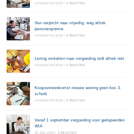
6 AUGUSTUS 2026
/
0 REACTIES
Van verplicht naar vrijwillig: weg aftrek
pensioenpremie
6 AUGUSTUS 2026
/
0 REACTIES
Lening omkatten naar vergoeding redt aftrek niet
6 AUGUSTUS 2026
/
0 REACTIES
Koopovereenkomst nieuwe woning geen box 3-
schuld
6 AUGUSTUS 2026
/
0 REACTIES
Vanaf 1 september vergoeding voor gedupeerden
WIA
30 JULI 2026
/
0 REACTIES