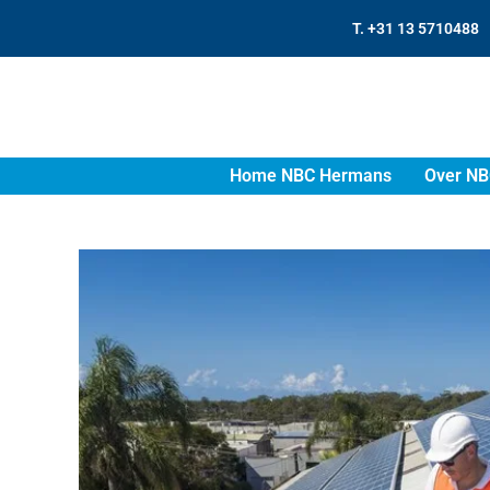
T. +31 13 5710488
Home NBC Hermans
Over NB