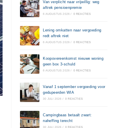
Van verplicht naar vrijwillig: weg
aftrek pensioenpremie
6 AUGUSTUS 2026
/
0 REACTIES
Lening omkatten naar vergoeding
redt aftrek niet
6 AUGUSTUS 2026
/
0 REACTIES
Koopovereenkomst nieuwe woning
geen box 3-schuld
6 AUGUSTUS 2026
/
0 REACTIES
Vanaf 1 september vergoeding voor
gedupeerden WIA
30 JULI 2026
/
0 REACTIES
Campingbaas betaalt zwart:
naheffing terecht
30 JULI 2026
/
0 REACTIES