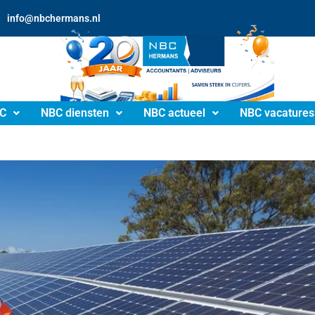
info@nbchermans.nl
C
NBC diensten
NBC actueel
NBC vacatures