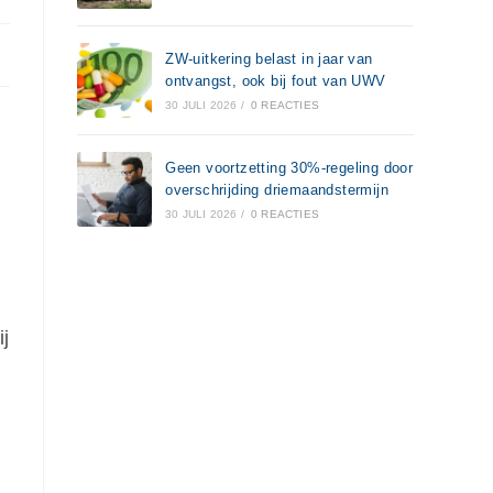
ZW-uitkering belast in jaar van
ontvangst, ook bij fout van UWV
30 JULI 2026
/
0 REACTIES
Geen voortzetting 30%-regeling door
overschrijding driemaandstermijn
30 JULI 2026
/
0 REACTIES
j