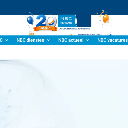
info@nbchermans.nl
C
NBC diensten
NBC actueel
NBC vacatures