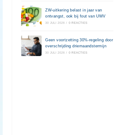
ZW-uitkering belast in jaar van
ontvangst, ook bij fout van UWV
30 JULI 2026
/
0 REACTIES
Geen voortzetting 30%-regeling door
overschrijding driemaandstermijn
30 JULI 2026
/
0 REACTIES