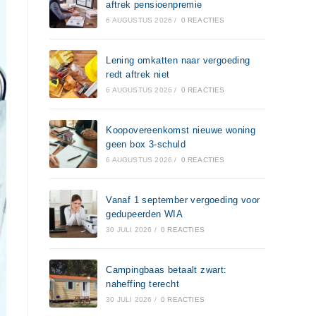
aftrek pensioenpremie
6 AUGUSTUS 2026
/
0 REACTIES
Lening omkatten naar vergoeding
redt aftrek niet
6 AUGUSTUS 2026
/
0 REACTIES
Koopovereenkomst nieuwe woning
geen box 3-schuld
6 AUGUSTUS 2026
/
0 REACTIES
Vanaf 1 september vergoeding voor
gedupeerden WIA
30 JULI 2026
/
0 REACTIES
Campingbaas betaalt zwart:
naheffing terecht
30 JULI 2026
/
0 REACTIES