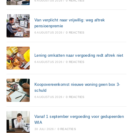
6 AUGUSTUS 2026
/
0 REACTIES
Van verplicht naar vrijwillig: weg aftrek
pensioenpremie
6 AUGUSTUS 2026
/
0 REACTIES
Lening omkatten naar vergoeding redt aftrek niet
6 AUGUSTUS 2026
/
0 REACTIES
Koopovereenkomst nieuwe woning geen box 3-
schuld
6 AUGUSTUS 2026
/
0 REACTIES
Vanaf 1 september vergoeding voor gedupeerden
WIA
30 JULI 2026
/
0 REACTIES